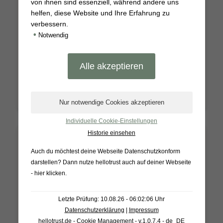
von ihnen sind essenziell, während andere uns
*
4,39
€
helfen, diese Website und Ihre Erfahrung zu
verbessern.
Enthält 7% Mehrwertsteuer
•
Notwendig
Inhalt 0,25 kg (
17,56
€
*/ 1 kg)
zzgl.
Versand
Weiterlesen
Individuelle Cookie-Einstellungen
Historie einsehen
nicht vorrätig
Auch du möchtest deine Webseite Datenschutzkonform
darstellen? Dann nutze
hellotrust auch auf deiner Webseite
- hier klicken
.
Letzte Prüfung: 10.08.26 - 06:02:06 Uhr
Datenschutzerklärung
|
Impressum
hellotrust.de - Cookie Management - v.1.0.7.4 - de_DE