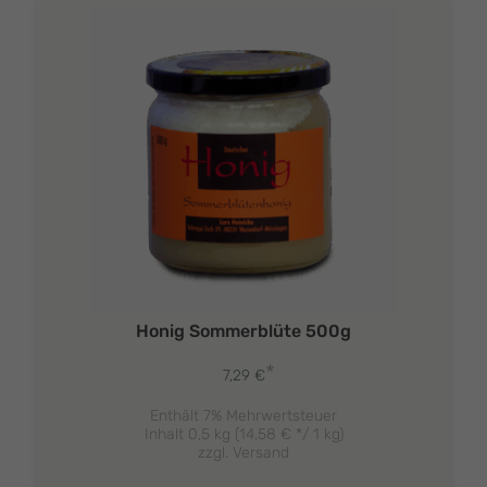
Honig Sommerblüte 500g
*
7,29
€
Enthält 7% Mehrwertsteuer
Inhalt 0,5 kg (
14,58
€
*/ 1 kg)
zzgl.
Versand