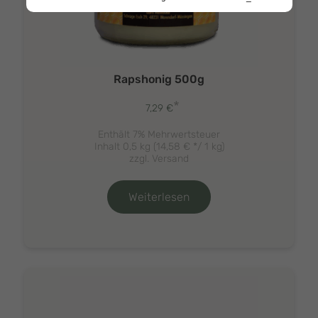
Rapshonig 500g
*
7,29
€
Enthält 7% Mehrwertsteuer
Inhalt 0,5 kg (
14,58
€
*/ 1 kg)
zzgl.
Versand
Weiterlesen