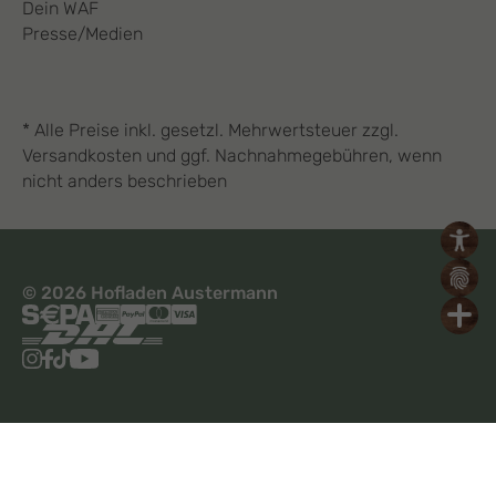
Dein WAF
Presse/Medien
* Alle Preise inkl. gesetzl. Mehrwertsteuer zzgl.
Versandkosten und ggf. Nachnahmegebühren, wenn
nicht anders beschrieben
© 2026 Hofladen Austermann