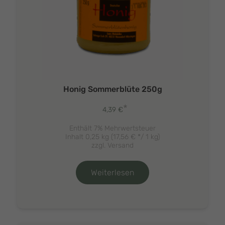
Honig Sommerblüte 250g
*
4,39
€
Enthält 7% Mehrwertsteuer
Inhalt 0,25 kg (
17,56
€
*/ 1 kg)
zzgl.
Versand
Weiterlesen