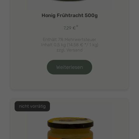
Honig Frühtracht 500g
*
7,29
€
Enthält 7% Mehrwertsteuer
Inhalt 0,5 kg (
14,58
€
*/ 1 kg)
zzgl.
Versand
Weiterlesen
nicht vorrätig