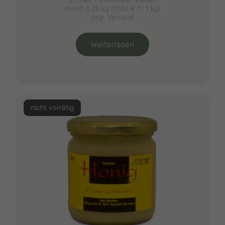
Enthält 7% Mehrwertsteuer
Inhalt 0,25 kg (
17,56
€
*/ 1 kg)
zzgl.
Versand
Weiterlesen
nicht vorrätig