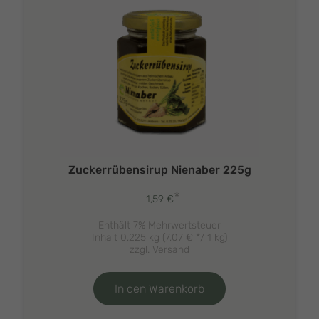
Zuckerrübensirup Nienaber 225g
*
1,59
€
Enthält 7% Mehrwertsteuer
Inhalt 0,225 kg (
7,07
€
*/ 1 kg)
zzgl.
Versand
In den Warenkorb