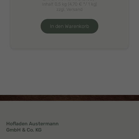
Inhalt 0,5 kg (
4,70
€
*/ 1 kg)
zzgl.
Versand
In den Warenkorb
Hofladen Austermann
GmbH & Co. KG