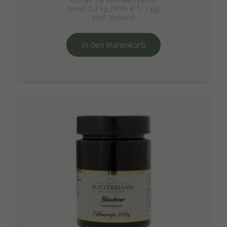
Enthält 7% Mehrwertsteuer
Inhalt 0,2 kg (
19,95
€
*/ 1 kg)
zzgl.
Versand
In den Warenkorb