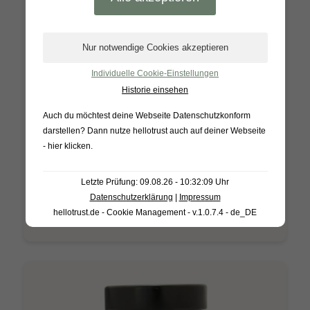
Individuelle Cookie-Einstellungen
Erdbeer Brombeer Fruchtaufstrich 200g
Historie einsehen
*
3,99
€
Auch du möchtest deine Webseite Datenschutzkonform
Enthält 7% Mehrwertsteuer
darstellen? Dann nutze
hellotrust auch auf deiner Webseite
Inhalt 0,2 kg (
19,95
€
*/ 1 kg)
- hier klicken
.
zzgl.
Versand
Letzte Prüfung: 09.08.26 - 10:32:09 Uhr
In den Warenkorb
Datenschutzerklärung
|
Impressum
hellotrust.de - Cookie Management - v.1.0.7.4 - de_DE