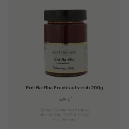
Erd-Ba-Rha Fruchtaufstrich 200g
*
3,99
€
Enthält 7% Mehrwertsteuer
Inhalt 0,2 kg (
19,95
€
*/ 1 kg)
zzgl.
Versand