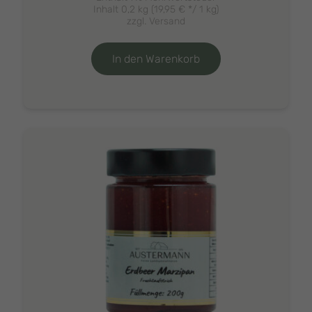
Inhalt 0,2 kg (
19,95
€
*/ 1 kg)
zzgl.
Versand
In den Warenkorb