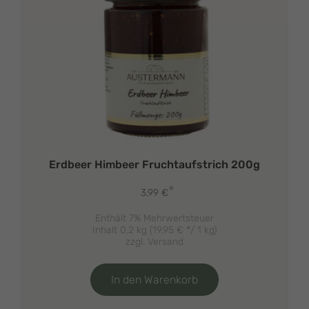
Erdbeer Himbeer Fruchtaufstrich 200g
*
3,99
€
Enthält 7% Mehrwertsteuer
Inhalt 0,2 kg (
19,95
€
*/ 1 kg)
zzgl.
Versand
In den Warenkorb