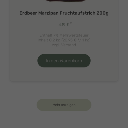
Erdbeer Marzipan Fruchtaufstrich 200g
*
4,19
€
Enthält 7% Mehrwertsteuer
Inhalt 0,2 kg (
20,95
€
*/ 1 kg)
zzgl.
Versand
In den Warenkorb
Mehr anzeigen