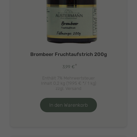
Brombeer Fruchtaufstrich 200g
*
3,99
€
Enthält 7% Mehrwertsteuer
Inhalt 0,2 kg (
19,95
€
*/ 1 kg)
zzgl.
Versand
In den Warenkorb