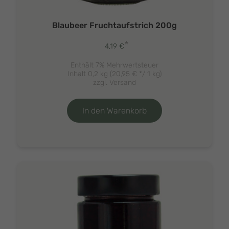
Blaubeer Fruchtaufstrich 200g
*
4,19
€
Enthält 7% Mehrwertsteuer
Inhalt 0,2 kg (
20,95
€
*/ 1 kg)
zzgl.
Versand
In den Warenkorb