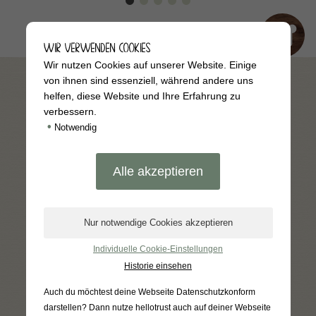
WIR VERWENDEN COOKIES
Wir nutzen Cookies auf unserer Website. Einige
von ihnen sind essenziell, während andere uns
UNSER HOFLADEN NEWSLETTER
helfen, diese Website und Ihre Erfahrung zu
verbessern.
Erhalte Neuigkeiten & Angebote
•
Notwendig
regelmäßig per E-Mail!
Anmelden
Individuelle Cookie-Einstellungen
Für den Versand unserer Newsletter nutzen wir
rapidmail. Mit Ihrer Anmeldung stimmen Sie zu, dass
Historie einsehen
die eingegebenen Daten an rapidmail übermittelt
werden. Beachten Sie bitte auch die
AGB
und
Datenschutzbestimmungen
.
Auch du möchtest deine Webseite Datenschutzkonform
darstellen? Dann nutze
hellotrust auch auf deiner Webseite