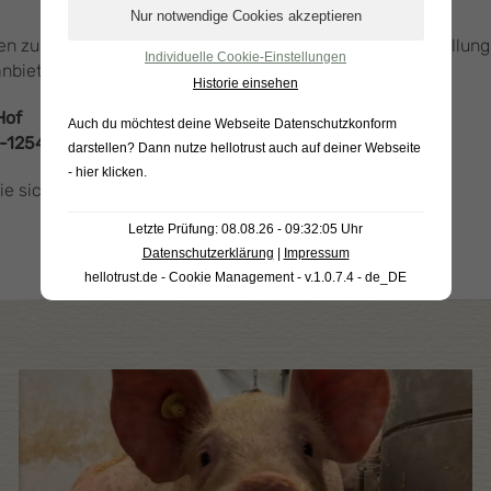
en zu können, bieten wir unser Fleisch auch auf Vorbestellun
Individuelle Cookie-Einstellungen
anbieten.
Historie einsehen
Hof
Auch du möchtest deine Webseite Datenschutzkonform
-1254
darstellen? Dann nutze
hellotrust auch auf deiner Webseite
- hier klicken
.
 sich selbst – wir freuen uns auf Ihren Besuch! 😊
Letzte Prüfung: 08.08.26 - 09:32:05 Uhr
Datenschutzerklärung
|
Impressum
hellotrust.de - Cookie Management - v.1.0.7.4 - de_DE