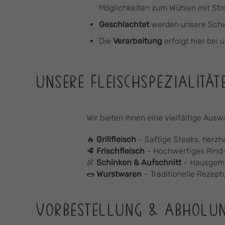
Möglichkeiten zum Wühlen mit Str
Geschlachtet
werden unsere Schw
Die
Verarbeitung
erfolgt hier bei 
UNSERE FLEISCHSPEZIALITÄT
Wir bieten Ihnen eine vielfältige Aus
🔥
Grillfleisch
– Saftige Steaks, herzha
🥩
Frischfleisch
– Hochwertiges Rind- 
🍖
Schinken & Aufschnitt
– Hausgemac
🌭
Wurstwaren
– Traditionelle Rezept
VORBESTELLUNG & ABHOLU