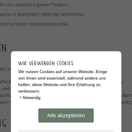
oh von unseren eigenen Feldern.
eine in Warendorf-Milte bei Wöstmann.
uns in unserer Produktionsküche.
EN
WIR VERWENDEN COOKIES
wahl an hofeigenen Fleisch- und Wurstwaren:
Wir nutzen Cookies auf unserer Website. Einige
von ihnen sind essenziell, während andere uns
fte Bratwürste und zarte Filets für die perfekte Grillparty.
helfen, diese Website und Ihre Erfahrung zu
und Schweinefleisch für Ihre Lieblingsgerichte.
verbessern.
hter Schinken, geräucherte Spezialitäten und feiner Aufschn
•
Notwendig
uren für herzhaften Genuss – von Mettwurst bis hin zu knack
NG