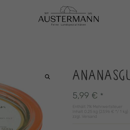
ANANASGU
5,99
€
*
Enthält 7% Mehrwertsteuer
Inhalt 0,25 kg (
23,96
€
*/ 1 kg)
zzgl.
Versand