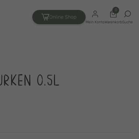
0
Online Shop
Suche
Mein Konto
Warenkorb
RKEN 0,5L