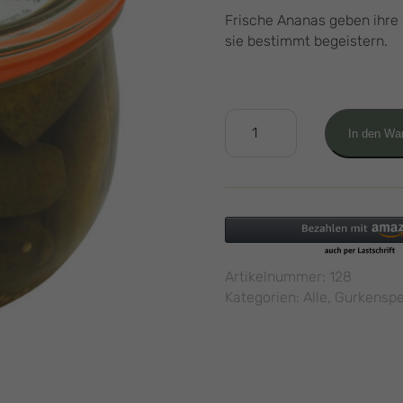
Frische Ananas geben ihre
sie bestimmt begeistern.
Ananasgurken
In den Wa
0,5L
Menge
Artikelnummer:
128
Kategorien:
Alle
,
Gurkenspe