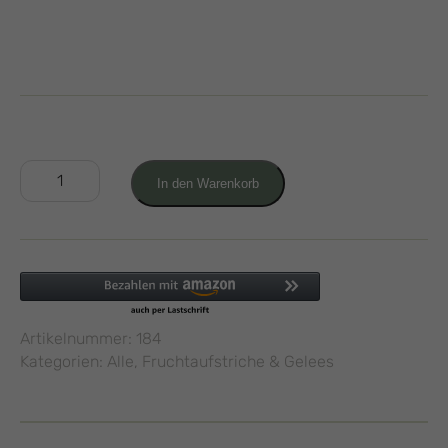
Blaubeer
In den Warenkorb
Fruchtaufstrich
200g
Menge
Artikelnummer:
184
Kategorien:
Alle
,
Fruchtaufstriche & Gelees