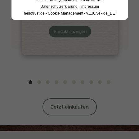
Datenschutzerklärung
|
Impressum
Grünkohlpesto 170g
Produkt anzeigen
Produkt anzeigen
hellotrust.de - Cookie Management - v.1.0.7.4 - de_DE
Produkt anzeigen
Jetzt einkaufen