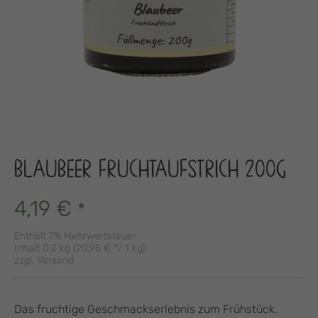
BLAUBEER FRUCHTAUFSTRICH 200G
4,19
€
*
Enthält 7% Mehrwertsteuer
Inhalt 0,2 kg (
20,95
€
*/ 1 kg)
zzgl.
Versand
Das fruchtige Geschmackserlebnis zum Frühstück.