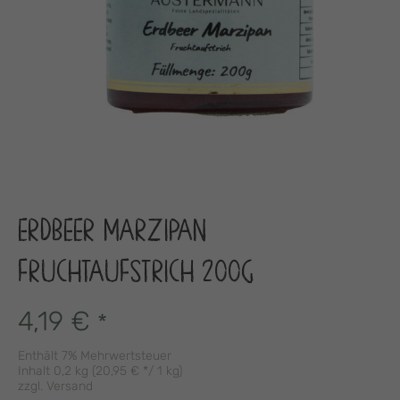
ERDBEER MARZIPAN
FRUCHTAUFSTRICH 200G
4,19
€
*
Enthält 7% Mehrwertsteuer
Inhalt 0,2 kg (
20,95
€
*/ 1 kg)
zzgl.
Versand