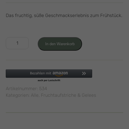
Das fruchtig, süße Geschmackserlebnis zum Frühstück.
Erdbeer
In den Warenkorb
Marzipan
Fruchtaufstrich
200g
Menge
Artikelnummer:
534
Kategorien:
Alle
,
Fruchtaufstriche & Gelees