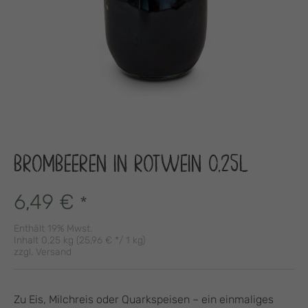
BROMBEEREN IN ROTWEIN 0,25L
6,49
€
*
Enthält 19% Mwst.
Inhalt 0,25 kg (
25,96
€
*/ 1 kg)
zzgl.
Versand
Zu Eis, Milchreis oder Quarkspeisen
–
ein einmaliges