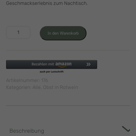
Geschmackserlebnis zum Nachtisch.
Brombeeren
In den Warenkorb
in
Rotwein
0,25L
Menge
Artikelnummer:
176
Kategorien:
Alle
,
Obst in Rotwein
Beschreibung