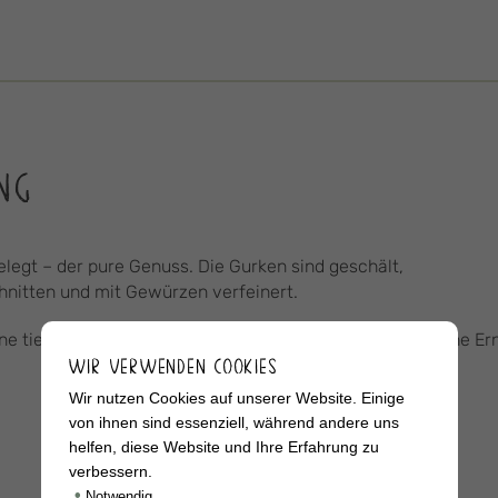
NG
legt – der pure Genuss. Die Gurken sind geschält,
chnitten und mit Gewürzen verfeinert.
ne tierische Produkte hergestellt und damit für die vegane E
WIR VERWENDEN COOKIES
Wir nutzen Cookies auf unserer Website. Einige
von ihnen sind essenziell, während andere uns
helfen, diese Website und Ihre Erfahrung zu
verbessern.
•
Notwendig