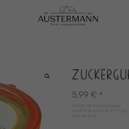
ZUCKERGU
5,99
€
*
Enthält 7% Mehrwertsteuer
Inhalt 0,38 kg (
15,76
€
*/ 1 kg)
zzgl.
Versand