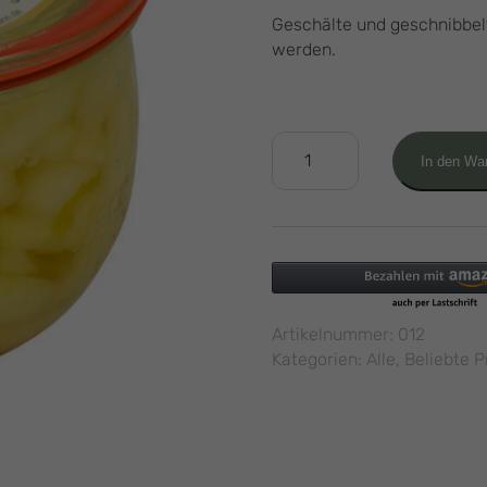
Geschälte und geschnibbel
werden.
Zuckergurken
In den Wa
0,5L
Menge
Artikelnummer:
012
Kategorien:
Alle
,
Beliebte 