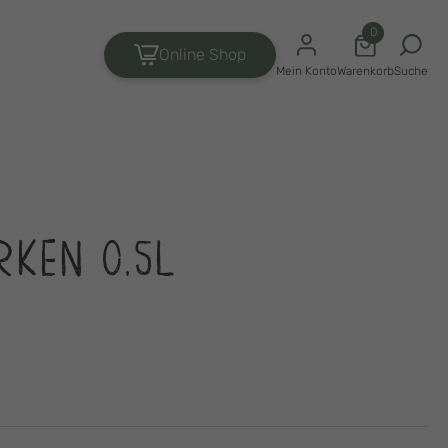
0
Online Shop
Suche
Mein Konto
Warenkorb
RKEN 0,5L