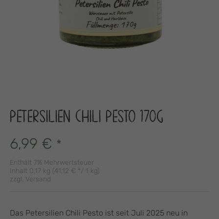
PETERSILIEN CHILI PESTO 170G
6,99
€
*
Enthält 7% Mehrwertsteuer
Inhalt 0,17 kg (
41,12
€
*/ 1 kg)
zzgl.
Versand
Das Petersilien Chili Pesto ist seit Juli 2025 neu in