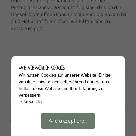
Durch den Transport kann es sein, dass die
Pestogläser von außen leicht ölig sind, da sich der
Deckel leicht öffnen kann und die Post die Pakete bis
zu 2 Meter tief fallen lässt. Wir bitten, dies zu
entschuldigen.
Zusätzliche Informationen
WIR VERWENDEN COOKIES
Wir nutzen Cookies auf unserer Website. Einige
Zutaten
von ihnen sind essenziell, während andere uns
helfen, diese Website und Ihre Erfahrung zu
verbessern.
Nährwerte
•
Notwendig
Allergene