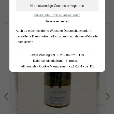
Individuelle Cookie-Einstellungen
BELIEBTE
Historie einsehen
PRODUKTE
Auch du möchtest deine Webseite Datenschutzkonform
darstellen? Dann nutze
hellotrust auch auf deiner Webseite
- hier klicken
.
Letzte Prüfung: 09.08.26 - 06:32:05 Uhr
Datenschutzerklärung
|
Impressum
hellotrust.de - Cookie Management - v.1.0.7.4 - de_DE
Warendorfer
Tomatencremesuppe
Gewürzgurken 1L
450g