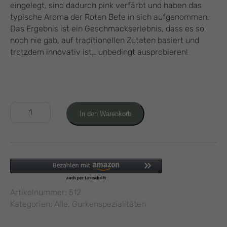
eingelegt, sind dadurch pink verfärbt und haben das
typische Aroma der Roten Bete in sich aufgenommen.
Das Ergebnis ist ein Geschmackserlebnis, dass es so
noch nie gab, auf traditionellen Zutaten basiert und
trotzdem innovativ ist… unbedingt ausprobieren!
Rote
In den Warenkorb
Bete
Gurken
0,5L
Menge
Artikelnummer:
512
Kategorien:
Alle
,
Gurkenspezialitäten