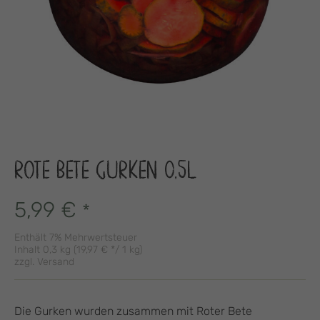
ROTE BETE GURKEN 0,5L
5,99
€
*
Enthält 7% Mehrwertsteuer
Inhalt 0,3 kg (
19,97
€
*/ 1 kg)
zzgl.
Versand
Die Gurken wurden zusammen mit Roter Bete