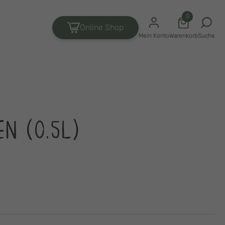
0
Online Shop
Suche
Mein Konto
Warenkorb
EN (0,5L)