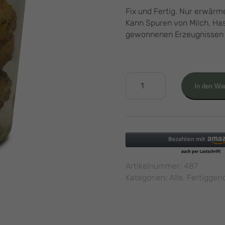
Fix und Fertig. Nur erwärm
Kann Spuren von Milch, Ha
gewonnenen Erzeugnissen e
Frikadellen
In den Wa
(0,5L)
Menge
Artikelnummer:
487
Kategorien:
Alle
,
Fertiggeri