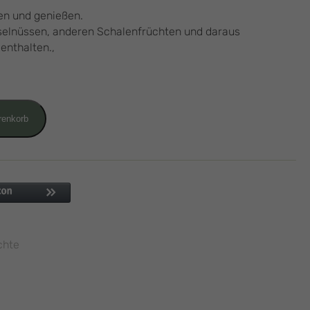
en und genießen.
selnüssen, anderen Schalenfrüchten und daraus
nthalten.,
renkorb
chte