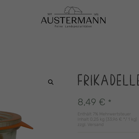
FRIKADELL
8,49
€
*
Enthält 7% Mehrwertsteuer
Inhalt 0,25 kg (
33,96
€
*/ 1 kg)
zzgl.
Versand