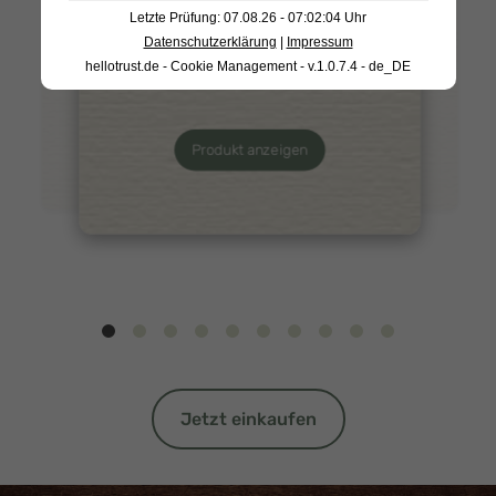
Warendorfer
Tomatencremesuppe
Letzte Prüfung: 07.08.26 - 07:02:04 Uhr
Gewürzgurken 1L
450g
Datenschutzerklärung
|
Impressum
Grünkohlpesto 170g
hellotrust.de - Cookie Management - v.1.0.7.4 - de_DE
Produkt anzeigen
Produkt anzeigen
Produkt anzeigen
Jetzt einkaufen