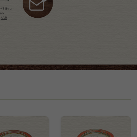
Mit Ihrer
 an
e
AGB