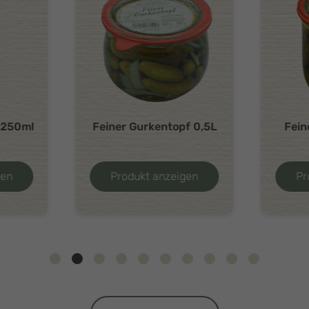
f 0,5L
Feiner Gurkentopf 1L
Feiner
gen
Produkt anzeigen
Pr