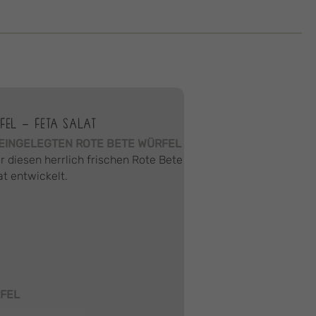
FEL – FETA SALAT
EINGELEGTEN ROTE BETE WÜRFEL
r diesen herrlich frischen Rote Bete
at entwickelt.
FEL