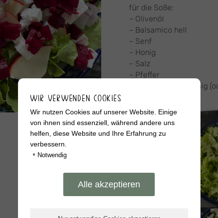
für die Soße:
– Olivenöl
– Balsamico hell
– Senf
– Honig
– Salz
– Pfeffer
– Etwas Himbeeressig (od
WIR VERWENDEN COOKIES
Wir nutzen Cookies auf unserer Website. Einige
von ihnen sind essenziell, während andere uns
helfen, diese Website und Ihre Erfahrung zu
verbessern.
•
Notwendig