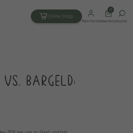
0
Online Shop
Suche
Mein Konto
Warenkorb
 VS. BARGELD:
des ZDF bei uns zu Gast und hat