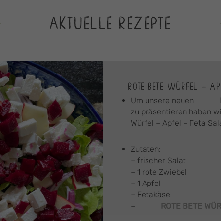
AKTUELLE REZEPTE
ROTE BETE WÜRFEL – AP
Um unsere neuen
zu präsentieren haben wi
Würfel – Apfel – Feta Sal
Zutaten:
– frischer Salat
– 1 rote Zwiebel
– 1 Apfel
– Fetakäse
–
ROTE BETE WÜR