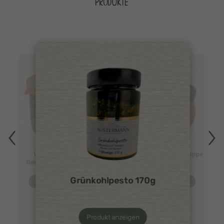
PRODUKTE
Warendorfer
Tomatencremesuppe
Gewürzgurken 1L
450g
Grünkohlpesto 170g
Produkt anzeigen
Produkt anzeigen
Produkt anzeigen