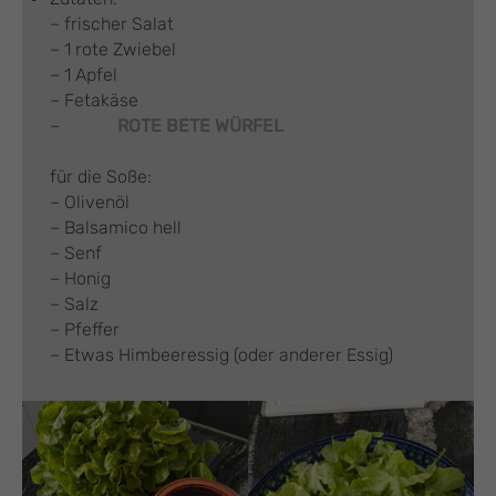
– frischer Salat
– 1 rote Zwiebel
– 1 Apfel
– Fetakäse
–
ROTE BETE WÜRFEL
für die Soße:
– Olivenöl
– Balsamico hell
– Senf
– Honig
– Salz
– Pfeffer
– Etwas Himbeeressig (oder anderer Essig)