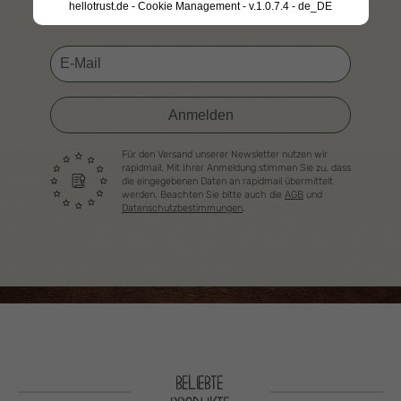
regelmäßig per E-Mail!
hellotrust.de - Cookie Management - v.1.0.7.4 - de_DE
Anmelden
Für den Versand unserer Newsletter nutzen wir
rapidmail. Mit Ihrer Anmeldung stimmen Sie zu, dass
die eingegebenen Daten an rapidmail übermittelt
werden. Beachten Sie bitte auch die
AGB
und
Datenschutzbestimmungen
.
BELIEBTE