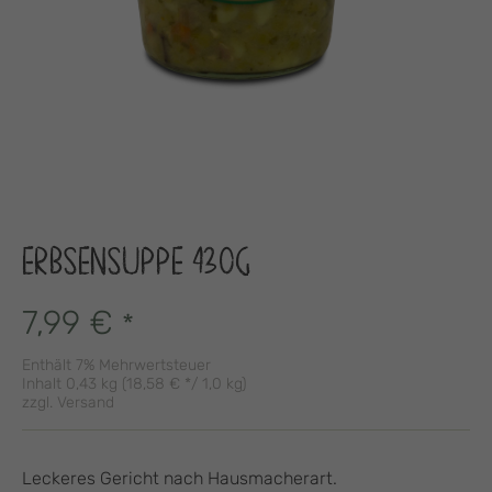
ERBSENSUPPE 430G
7,99
€
*
Enthält 7% Mehrwertsteuer
Inhalt 0,43 kg (
18,58
€
*/ 1,0 kg)
zzgl.
Versand
Leckeres Gericht nach Hausmacherart.