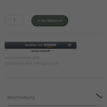
Erbsensuppe
In den Warenkorb
430g
Menge
Artikelnummer:
460
Kategorien:
Alle
,
Fertiggerichte
Beschreibung