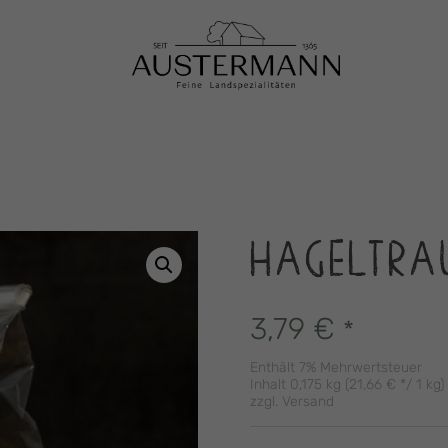
HAGELTRA
3,79
€
*
Enthält 7% Mehrwertsteuer
Inhalt 0,175 kg (
21,66
€
*/ 1 kg)
zzgl.
Versand