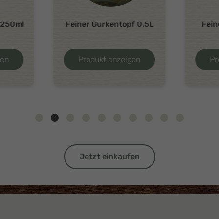
f 0,5L
Feiner Gurkentopf 1L
Feiner
gen
Produkt anzeigen
Pr
Jetzt einkaufen