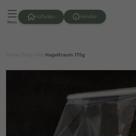
Händler
Hofladen
Home
Shop
Alle
Hageltraum 175g