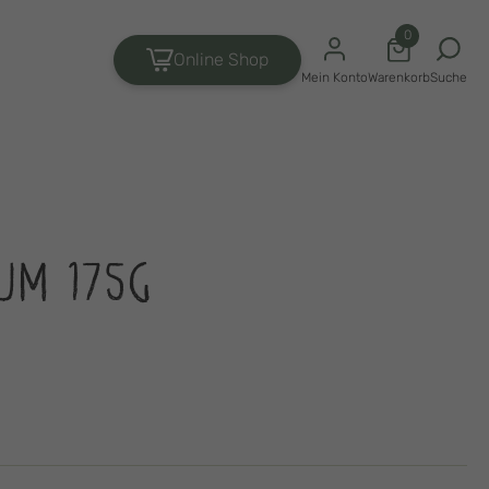
0
Online Shop
Suche
Mein Konto
Warenkorb
UM 175G