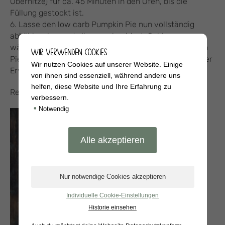
Oberhitze) für ca. 45 Minuten in den Ofen, bis die
Füllung gestockt ist.
6. Lasse den low carb Pumpkin Pie nun vollständig
abkühlen, bevor du ihn anschneidest. Schlage
währenddessen etwas Sahne steif. Ein Stück Pumpkin
WIR VERWENDEN COOKIES
Pie dann mit Schlagsehne, etwas Zimtpulver und Puder
Wir nutzen Cookies auf unserer Website. Einige
Erythrit garnieren und genießen.
von ihnen sind essenziell, während andere uns
helfen, diese Website und Ihre Erfahrung zu
Rezept von Lisa Shelton
-Koch mit Herz-
verbessern.
•
Notwendig
Individuelle Cookie-Einstellungen
Historie einsehen