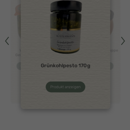
Warendorfer
Tomatencremesuppe
Gewürzgurken 1L
450g
Grünkohlpesto 170g
Produkt anzeigen
Produkt anzeigen
Produkt anzeigen