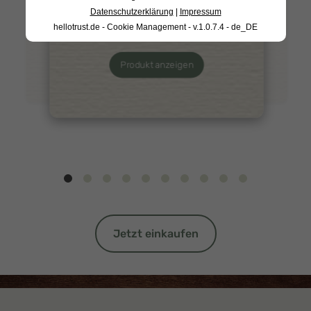
Grünkohlpesto 170g
Datenschutzerklärung
|
Impressum
Produkt anzeigen
Produkt anzeigen
hellotrust.de - Cookie Management - v.1.0.7.4 - de_DE
Produkt anzeigen
Jetzt einkaufen