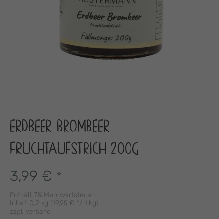
ERDBEER BROMBEER
FRUCHTAUFSTRICH 200G
3,99
€
*
Enthält 7% Mehrwertsteuer
Inhalt 0,2 kg (
19,95
€
*/ 1 kg)
zzgl.
Versand