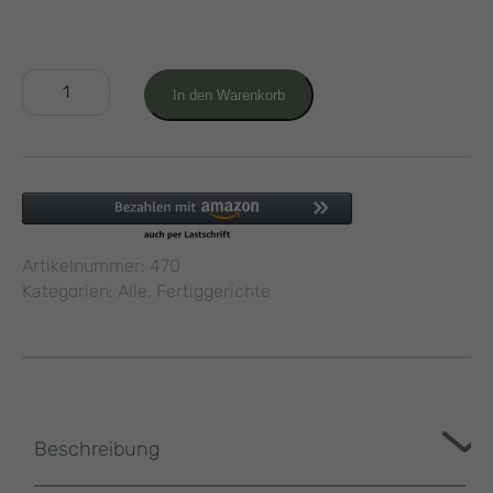
2
In den Warenkorb
Rinderrouladen
480g
Menge
Artikelnummer:
470
Kategorien:
Alle
,
Fertiggerichte
Beschreibung