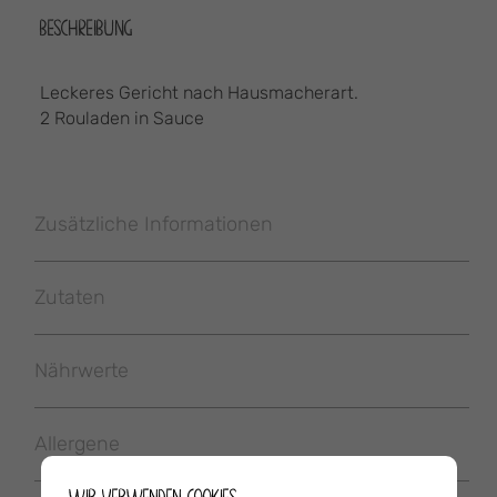
BESCHREIBUNG
Leckeres Gericht nach Hausmacherart.
2 Rouladen in Sauce
Zusätzliche Informationen
Zutaten
Nährwerte
Allergene