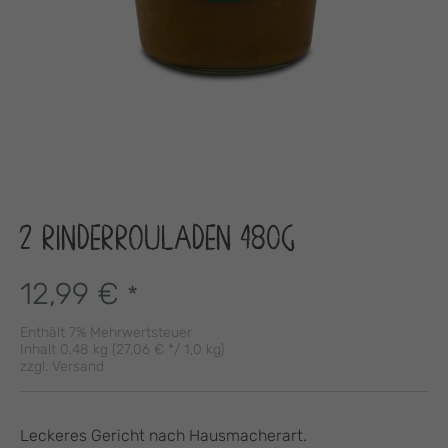
2 RINDERROULADEN 480G
12,99
€
*
Enthält 7% Mehrwertsteuer
Inhalt 0,48 kg (
27,06
€
*/ 1,0 kg)
zzgl.
Versand
Leckeres Gericht nach Hausmacherart.