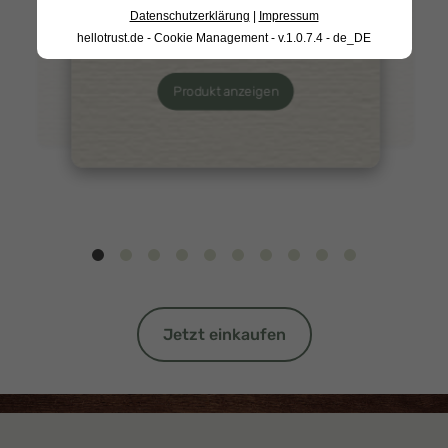
Grünkohlpesto 170g
Datenschutzerklärung
|
Impressum
Produkt anzeigen
Produkt anzeigen
hellotrust.de - Cookie Management - v.1.0.7.4 - de_DE
Produkt anzeigen
Jetzt einkaufen