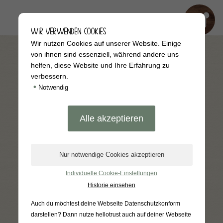
WIR VERWENDEN COOKIES
Wir nutzen Cookies auf unserer Website. Einige
von ihnen sind essenziell, während andere uns
UNSER HOFLADEN NEWSLETTER
helfen, diese Website und Ihre Erfahrung zu
verbessern.
Erhalte Neuigkeiten & Angebote
•
regelmäßig per E-Mail!
Notwendig
Anmelden
Für den Versand unserer Newsletter nutzen wir
Individuelle Cookie-Einstellungen
rapidmail. Mit Ihrer Anmeldung stimmen Sie zu, dass
Historie einsehen
die eingegebenen Daten an rapidmail übermittelt
werden. Beachten Sie bitte auch die
AGB
und
Datenschutzbestimmungen
.
Auch du möchtest deine Webseite Datenschutzkonform
darstellen? Dann nutze
hellotrust auch auf deiner Webseite