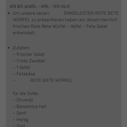
ROTE BETE WÜRFEL – APFEL – FETA SALAT
Um unsere neuen
EINGELEGTEN ROTE BETE
WÜRFEL
zu präsentieren haben wir diesen herrlich
frischen Rote Bete Würfel – Apfel – Feta Salat
entwickelt.
Zutaten:
– frischer Salat
– 1 rote Zwiebel
– 1 Apfel
– Fetakäse
–
ROTE BETE WÜRFEL
für die Soße:
– Olivenöl
– Balsamico hell
– Senf
– Honig
– Salz