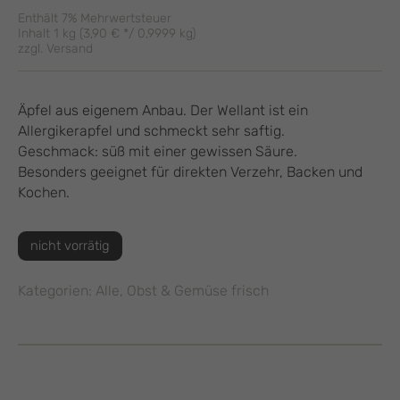
Enthält 7% Mehrwertsteuer
Inhalt 1 kg (
3,90
€
*/ 0,9999 kg)
zzgl.
Versand
Äpfel aus eigenem Anbau. Der Wellant ist ein
Allergikerapfel und schmeckt sehr saftig.
Geschmack: süß mit einer gewissen Säure.
Besonders geeignet für direkten Verzehr, Backen und
Kochen.
nicht vorrätig
Kategorien:
Alle
,
Obst & Gemüse frisch