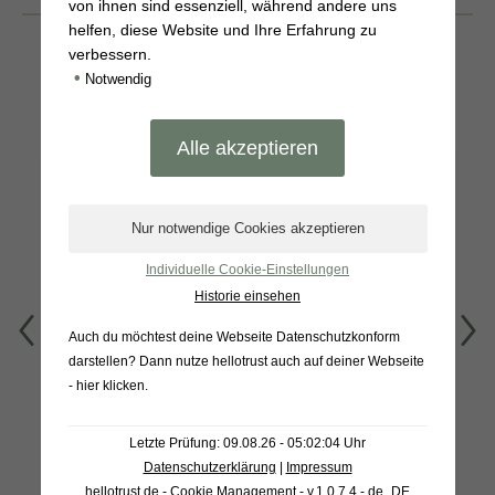
BELIEBTE
von ihnen sind essenziell, während andere uns
PRODUKTE
helfen, diese Website und Ihre Erfahrung zu
verbessern.
•
Notwendig
Individuelle Cookie-Einstellungen
Historie einsehen
Auch du möchtest deine Webseite Datenschutzkonform
darstellen? Dann nutze
hellotrust auch auf deiner Webseite
Warendorfer
Tomatencremesuppe
Gewürzgurken 1L
450g
- hier klicken
.
Grünkohlpesto 170g
Produkt anzeigen
Produkt anzeigen
Letzte Prüfung: 09.08.26 - 05:02:04 Uhr
Datenschutzerklärung
|
Impressum
hellotrust.de - Cookie Management - v.1.0.7.4 - de_DE