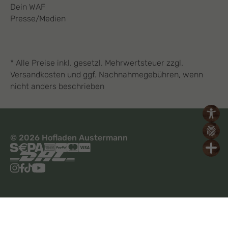
Dein WAF
Presse/Medien
* Alle Preise inkl. gesetzl. Mehrwertsteuer zzgl.
Versandkosten und ggf. Nachnahmegebühren, wenn
nicht anders beschrieben
© 2026 Hofladen Austermann