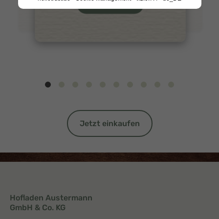
Produkt anzeigen
Jetzt einkaufen
Hofladen Austermann
GmbH & Co. KG