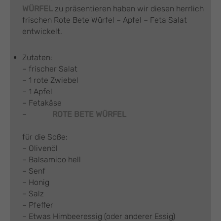
WÜRFEL
zu präsentieren haben wir diesen herrlich
frischen Rote Bete Würfel – Apfel – Feta Salat
entwickelt.
Zutaten:
– frischer Salat
– 1 rote Zwiebel
– 1 Apfel
– Fetakäse
–
ROTE BETE WÜRFEL
für die Soße:
– Olivenöl
– Balsamico hell
– Senf
– Honig
– Salz
– Pfeffer
– Etwas Himbeeressig (oder anderer Essig)