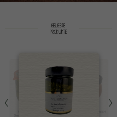
BELIEBTE
PRODUKTE
Warendorfer
Tomatencremesuppe
Gewürzgurken 1L
450g