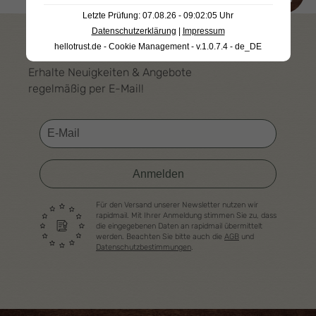
Letzte Prüfung: 07.08.26 - 09:02:05 Uhr
Datenschutzerklärung
|
Impressum
hellotrust.de - Cookie Management - v.1.0.7.4 - de_DE
UNSER HOFLADEN NEWSLETTER
Erhalte Neuigkeiten & Angebote
regelmäßig per E-Mail!
Anmelden
Für den Versand unserer Newsletter nutzen wir
rapidmail. Mit Ihrer Anmeldung stimmen Sie zu, dass
die eingegebenen Daten an rapidmail übermittelt
werden. Beachten Sie bitte auch die
AGB
und
Datenschutzbestimmungen
.