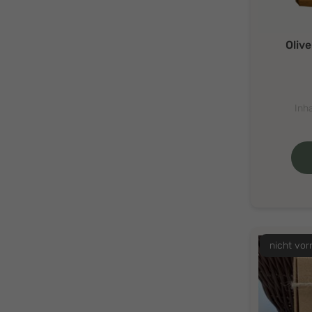
Oliv
Inha
nicht vor