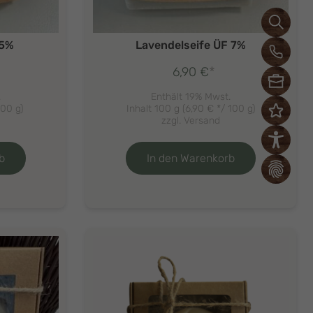
 5%
Lavendelseife ÜF 7%
*
6,90
€
.
Enthält 19% Mwst.
100 g)
Inhalt 100 g (
6,90
€
*/ 100 g)
zzgl.
Versand
b
In den Warenkorb