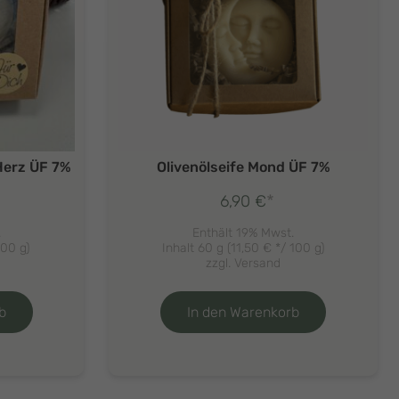
 Herz ÜF 7%
Olivenölseife Mond ÜF 7%
*
6,90
€
.
Enthält 19% Mwst.
100 g)
Inhalt 60 g (
11,50
€
*/ 100 g)
zzgl.
Versand
b
In den Warenkorb