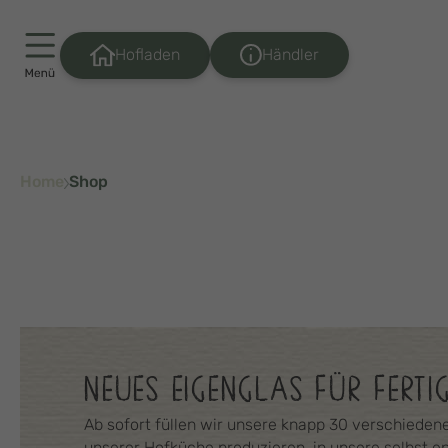
Händler
Hofladen
Home
Shop
NEUES EIGENGLAS FÜR FERTI
Ab sofort füllen wir unsere knapp 30 verschiedenen
unserer Hofküche produzieren, in unsere selbst en