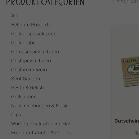
PRODUKTKATEGORIEN
1–9 von 227
Alle
Beliebte Produkte
Gurkenspezialitäten
Gurkenabo
Gemüsespezialitäten
Obstspezialitäten
Obst in Rotwein
Senf Saucen
Pesto & Relish
Grillsaucen
Nussmischungen & Müsli
Dips
Gutschein
Wurstspezialitäten im Glas
1
Fruchtaufstriche & Gelees