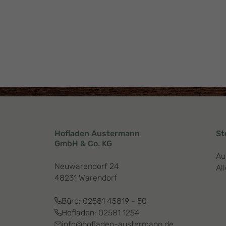
Hofladen Austermann
St
GmbH & Co. KG
Au
Neuwarendorf 24
Al
48231 Warendorf
Büro:
02581 45819 - 50
Hofladen:
02581 1254
info@hofladen-austermann.de