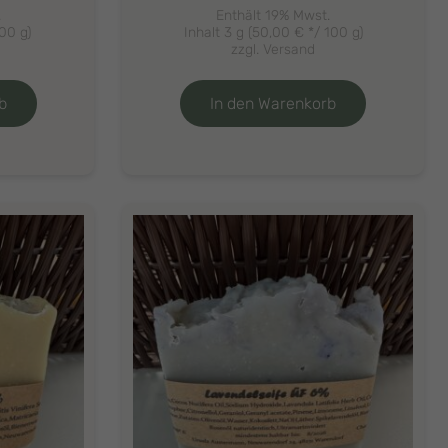
.
Enthält 19% Mwst.
00 g)
Inhalt 3 g (
50,00
€
*/ 100 g)
zzgl.
Versand
b
In den Warenkorb