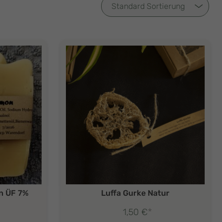
n ÜF 7%
Luffa Gurke Natur
*
1,50
€