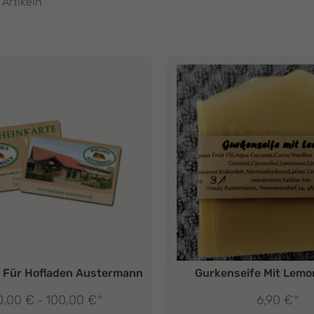
 Artikeln
 Für Hofladen Austermann
Gurkenseife Mit Lemo
*
*
0,00
€
100,00
€
6,90
€
Preisspanne:
–