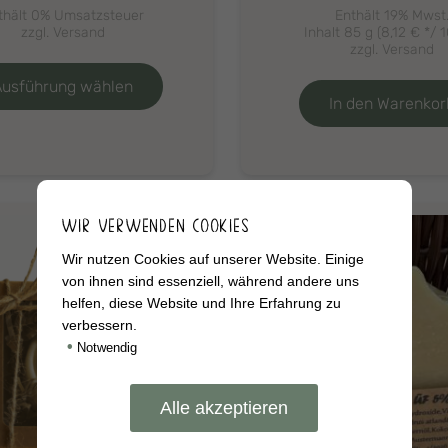
10,00 €
thält 0% Umsatzsteuer
Enthält 19% Mwst
bis
zzgl.
Versand
Inhalt 85 g (
8,12
€
*/ 1
100,00 €
zzgl.
Versand
Dieses
Produkt
Ausführung wählen
weist
In den Warenkor
mehrere
Varianten
auf.
Die
Optionen
WIR VERWENDEN COOKIES
können
auf
Wir nutzen Cookies auf unserer Website. Einige
der
von ihnen sind essenziell, während andere uns
Produktseite
helfen, diese Website und Ihre Erfahrung zu
verbessern.
gewählt
•
werden
Notwendig