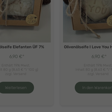
ölseife Elefanten ÜF 7%
Olivenölseife I Love You
*
*
6,90
€
6,90
€
Enthält 19% Mwst.
Enthält 19% Mwst
lt 80 g (
8,63
€
*/ 100 g)
Inhalt 80 g (
8,63
€
*/ 
zzgl.
Versand
zzgl.
Versand
Weiterlesen
In den Warenkor