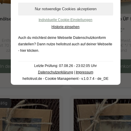
enölseife Blume ÜF 7%
Biershampoo ÜF
Individuelle Cookie-Einstellungen
Historie einsehen
*
*
6,90
€
6,90
€
Auch du möchtest deine Webseite Datenschutzkonform
Enthält 19% Mwst.
Enthält 19% Mwst
darstellen? Dann nutze
hellotrust auch auf deiner Webseite
lt 70 g (
9,86
€
*/ 100 g)
Inhalt 80 g (
8,63
€
*/ 
zzgl.
Versand
zzgl.
Versand
- hier klicken
.
In den Warenkorb
In den Warenkor
Letzte Prüfung: 07.08.26 - 23:02:05 Uhr
Datenschutzerklärung
|
Impressum
hellotrust.de - Cookie Management - v.1.0.7.4 - de_DE
rätig