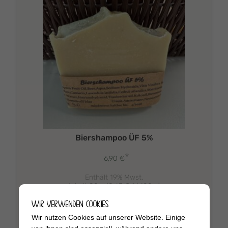
Biershampoo ÜF 5%
*
6,90
€
Enthält 19% Mwst.
Inhalt 80 g (
8,63
€
*/ 100 g)
zzgl.
Versand
WIR VERWENDEN COOKIES
Wir nutzen Cookies auf unserer Website. Einige
In den Warenkorb