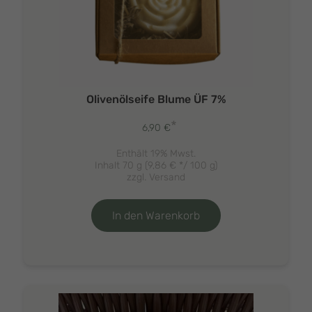
Olivenölseife Blume ÜF 7%
*
6,90
€
Enthält 19% Mwst.
Inhalt 70 g (
9,86
€
*/ 100 g)
zzgl.
Versand
In den Warenkorb