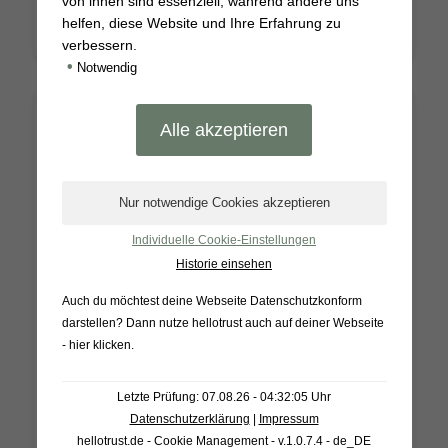
von ihnen sind essenziell, während andere uns
helfen, diese Website und Ihre Erfahrung zu
verbessern.
•
Notwendig
Individuelle Cookie-Einstellungen
Historie einsehen
Auch du möchtest deine Webseite Datenschutzkonform
darstellen? Dann nutze
hellotrust auch auf deiner Webseite
- hier klicken
.
Lavendelseife ÜF 7%
Letzte Prüfung: 07.08.26 - 04:32:05 Uhr
Datenschutzerklärung
|
Impressum
*
6,90
€
hellotrust.de - Cookie Management - v.1.0.7.4 - de_DE