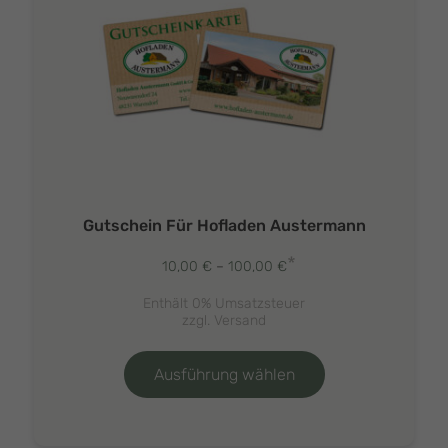
Gutschein Für Hofladen Austermann
*
Preisspanne:
10,00
€
–
100,00
€
10,00 €
Enthält 0% Umsatzsteuer
bis
zzgl.
Versand
100,00 €
Dieses
Produkt
Ausführung wählen
weist
mehrere
Varianten