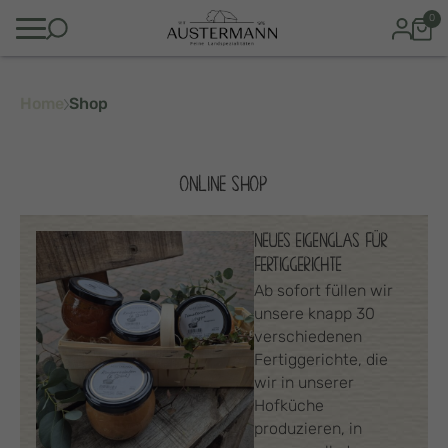
0
Home
Shop
ONLINE SHOP
NEUES EIGENGLAS FÜR
FERTIGGERICHTE
Ab sofort füllen wir
unsere knapp 30
verschiedenen
Fertiggerichte, die
wir in unserer
Hofküche
produzieren, in