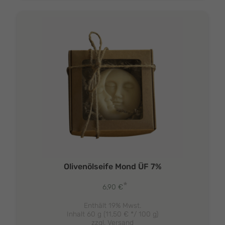
Olivenölseife Mond ÜF 7%
*
6,90
€
Enthält 19% Mwst.
Inhalt 60 g (
11,50
€
*/ 100 g)
zzgl.
Versand