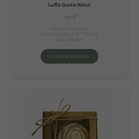
Luffa Gurke Natur
*
1,50
€
Enthält 19% Mwst.
Inhalt 3 g (
50,00
€
*/ 100 g)
zzgl.
Versand
In den Warenkorb