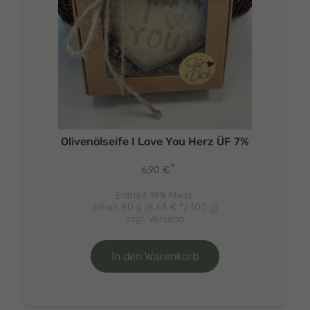
Olivenölseife I Love You Herz ÜF 7%
*
6,90
€
Enthält 19% Mwst.
Inhalt 80 g (
8,63
€
*/ 100 g)
zzgl.
Versand
In den Warenkorb