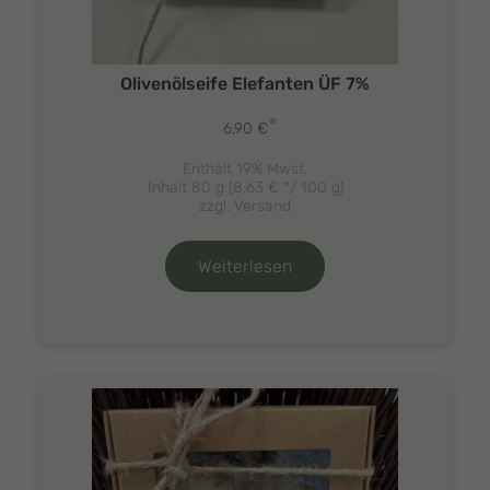
Olivenölseife Elefanten ÜF 7%
*
6,90
€
Enthält 19% Mwst.
Inhalt 80 g (
8,63
€
*/ 100 g)
zzgl.
Versand
Weiterlesen