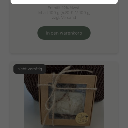
Enthält 19% Mwst.
Inhalt 100 g (
6,90
€
*/ 100 g)
zzgl.
Versand
In den Warenkorb
nicht vorrätig