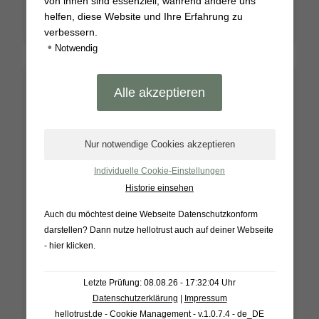
von ihnen sind essenziell, während andere uns
helfen, diese Website und Ihre Erfahrung zu
verbessern.
•
Notwendig
Individuelle Cookie-Einstellungen
Historie einsehen
Auch du möchtest deine Webseite Datenschutzkonform
darstellen? Dann nutze
hellotrust auch auf deiner Webseite
- hier klicken
.
Lavendelseife ÜF 7%
Letzte Prüfung: 08.08.26 - 17:32:04 Uhr
Datenschutzerklärung
|
Impressum
*
6,90
€
hellotrust.de - Cookie Management - v.1.0.7.4 - de_DE