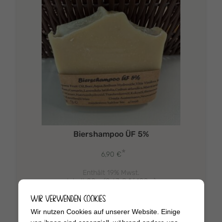
Biershampoo ÜF 5%
*
6,90
€
Enthält 19% Mwst.
Inhalt 80 g (
8,63
€
*/ 100 g)
zzgl.
Versand
WIR VERWENDEN COOKIES
Wir nutzen Cookies auf unserer Website. Einige
In den Warenkorb