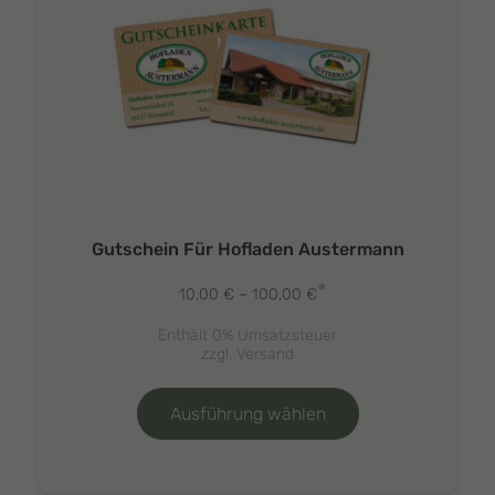
Gutschein Für Hofladen Austermann
*
Preisspanne:
10,00
€
–
100,00
€
10,00 €
Enthält 0% Umsatzsteuer
bis
zzgl.
Versand
100,00 €
Dieses
Produkt
Ausführung wählen
weist
mehrere
Varianten