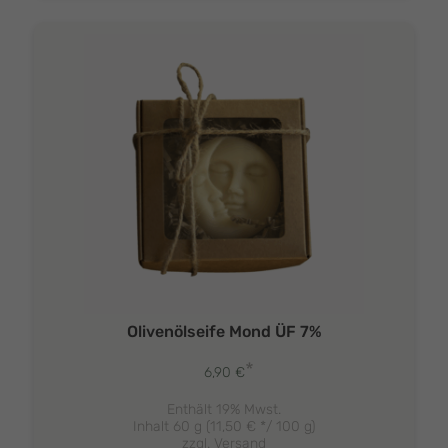
Olivenölseife Mond ÜF 7%
*
6,90
€
Enthält 19% Mwst.
Inhalt 60 g (
11,50
€
*/ 100 g)
zzgl.
Versand