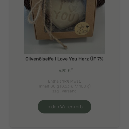
Olivenölseife I Love You Herz ÜF 7%
*
6,90
€
Enthält 19% Mwst.
Inhalt 80 g (
8,63
€
*/ 100 g)
zzgl.
Versand
In den Warenkorb