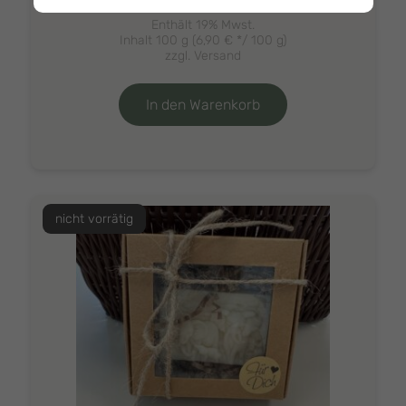
Enthält 19% Mwst.
Inhalt 100 g (
6,90
€
*/ 100 g)
zzgl.
Versand
In den Warenkorb
nicht vorrätig