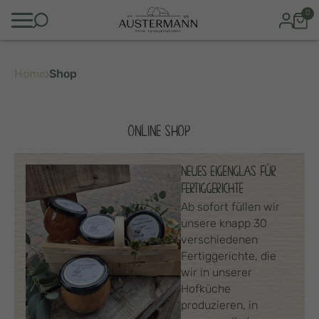
0
Home
Shop
ONLINE SHOP
NEUES EIGENGLAS FÜR
FERTIGGERICHTE
Ab sofort füllen wir
unsere knapp 30
verschiedenen
Fertiggerichte, die
wir in unserer
Hofküche
produzieren, in