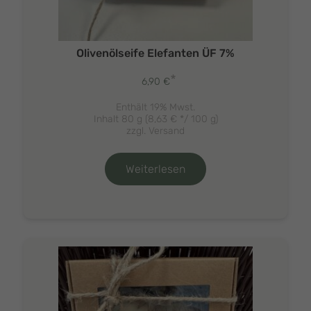
Olivenölseife Elefanten ÜF 7%
*
6,90
€
Enthält 19% Mwst.
Inhalt 80 g (
8,63
€
*/ 100 g)
zzgl.
Versand
Weiterlesen