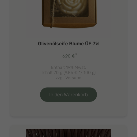
Olivenölseife Blume ÜF 7%
*
6,90
€
Enthält 19% Mwst.
Inhalt 70 g (
9,86
€
*/ 100 g)
zzgl.
Versand
In den Warenkorb