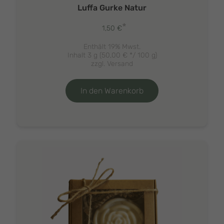
Luffa Gurke Natur
*
1,50
€
Enthält 19% Mwst.
Inhalt 3 g (
50,00
€
*/ 100 g)
zzgl.
Versand
In den Warenkorb