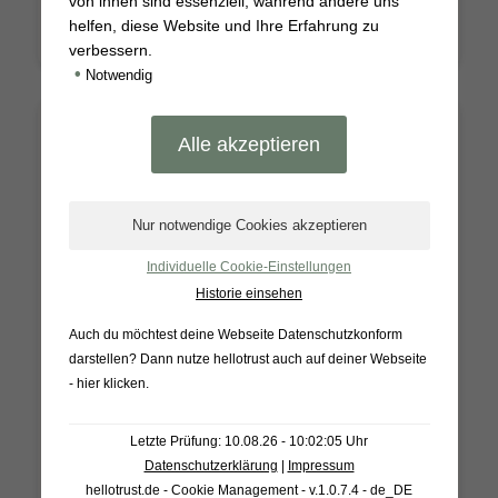
von ihnen sind essenziell, während andere uns
helfen, diese Website und Ihre Erfahrung zu
verbessern.
•
Notwendig
Individuelle Cookie-Einstellungen
Historie einsehen
Auch du möchtest deine Webseite Datenschutzkonform
darstellen? Dann nutze
hellotrust auch auf deiner Webseite
- hier klicken
.
Lavendelseife ÜF 7%
Letzte Prüfung: 10.08.26 - 10:02:05 Uhr
Datenschutzerklärung
|
Impressum
*
6,90
€
hellotrust.de - Cookie Management - v.1.0.7.4 - de_DE