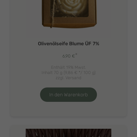
Olivenölseife Blume ÜF 7%
*
6,90
€
Enthält 19% Mwst.
Inhalt 70 g (
9,86
€
*/ 100 g)
zzgl.
Versand
In den Warenkorb