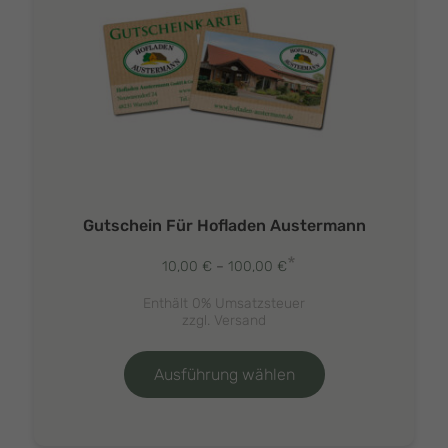
Gutschein Für Hofladen Austermann
*
Preisspanne:
10,00
€
–
100,00
€
10,00 €
Enthält 0% Umsatzsteuer
bis
zzgl.
Versand
100,00 €
Dieses
Produkt
Ausführung wählen
weist
mehrere
Varianten