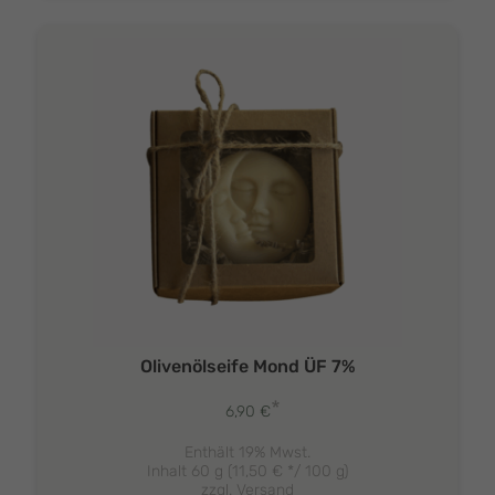
Olivenölseife Mond ÜF 7%
*
6,90
€
Enthält 19% Mwst.
Inhalt 60 g (
11,50
€
*/ 100 g)
zzgl.
Versand