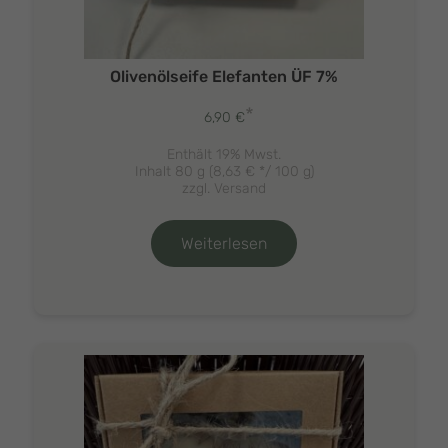
Olivenölseife Elefanten ÜF 7%
*
6,90
€
Enthält 19% Mwst.
Inhalt 80 g (
8,63
€
*/ 100 g)
zzgl.
Versand
Weiterlesen