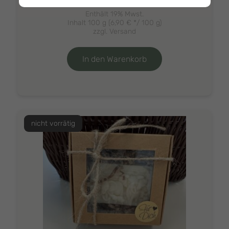
Enthält 19% Mwst.
Inhalt 100 g (
6,90
€
*/ 100 g)
zzgl.
Versand
In den Warenkorb
nicht vorrätig