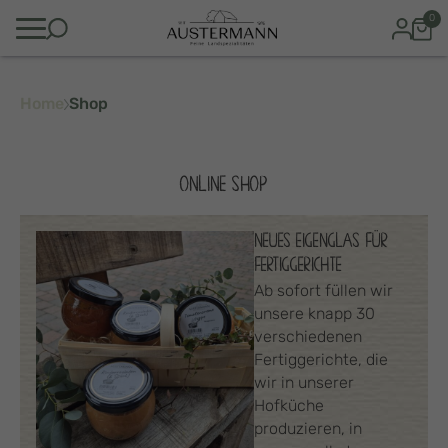
0
Home
Shop
ONLINE SHOP
NEUES EIGENGLAS FÜR
FERTIGGERICHTE
Ab sofort füllen wir
unsere knapp 30
verschiedenen
Fertiggerichte, die
wir in unserer
Hofküche
produzieren, in