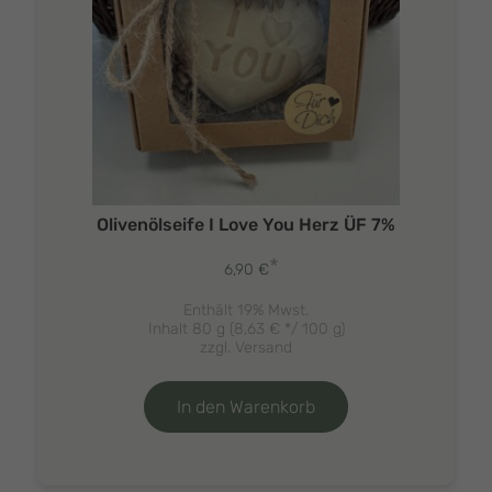
Olivenölseife I Love You Herz ÜF 7%
*
6,90
€
Enthält 19% Mwst.
Inhalt 80 g (
8,63
€
*/ 100 g)
zzgl.
Versand
In den Warenkorb