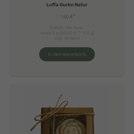
Luffa Gurke Natur
*
1,50
€
Enthält 19% Mwst.
Inhalt 3 g (
50,00
€
*/ 100 g)
zzgl.
Versand
In den Warenkorb