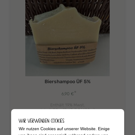
Biershampoo ÜF 5%
*
6,90
€
Enthält 19% Mwst.
Inhalt 80 g (
8,63
€
*/ 100 g)
zzgl.
Versand
WIR VERWENDEN COOKIES
Wir nutzen Cookies auf unserer Website. Einige
In den Warenkorb