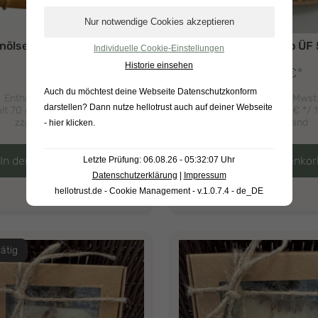
enölseife Blume ÜF 7%
Biershampoo ÜF
Individuelle Cookie-Einstellungen
Historie einsehen
*
*
6,90
€
6,90
€
Auch du möchtest deine Webseite Datenschutzkonform
Enthält 19% Mwst.
Enthält 19% Mwst
darstellen? Dann nutze
hellotrust auch auf deiner Webseite
lt 70 g (
9,86
€
*/ 100 g)
Inhalt 80 g (
8,63
€
*/ 
zzgl.
Versand
zzgl.
Versand
- hier klicken
.
In den Warenkorb
In den Warenkor
Letzte Prüfung: 06.08.26 - 05:32:07 Uhr
Datenschutzerklärung
|
Impressum
hellotrust.de - Cookie Management - v.1.0.7.4 - de_DE
rätig