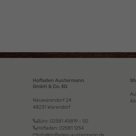
Hofladen Austermann
St
GmbH & Co. KG
Au
Neuwarendorf 24
Al
48231 Warendorf
Büro:
02581 45819 - 50
Hofladen:
02581 1254
info@hofladen-austermann.de