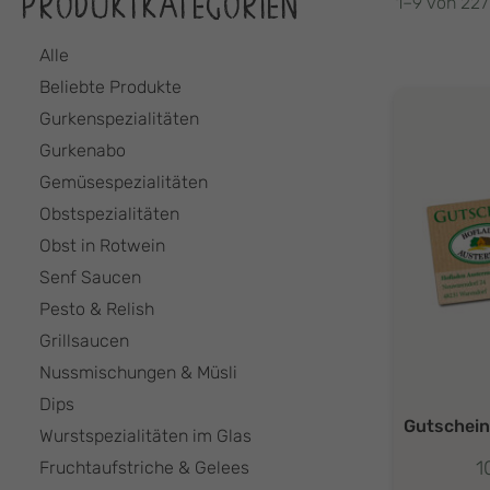
PRODUKTKATEGORIEN
1–9 von 227
Alle
Beliebte Produkte
Gurkenspezialitäten
Gurkenabo
Gemüsespezialitäten
Obstspezialitäten
Obst in Rotwein
Senf Saucen
Pesto & Relish
Grillsaucen
Nussmischungen & Müsli
Dips
Gutschein
Wurstspezialitäten im Glas
1
Fruchtaufstriche & Gelees