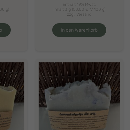
.
Enthält 19% Mwst.
00 g)
Inhalt 3 g (
50,00
€
*/ 100 g)
zzgl.
Versand
b
In den Warenkorb