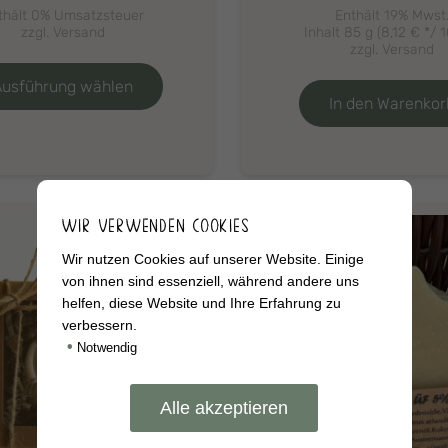
10,00 €
thält 0% Umsatzsteuer
Enthält 19% Mwst
bis
zzgl.
Versand
Inhalt 85 g (
8,12
€
*/ 1
100,00 €
zzgl.
Versand
Dieses
Produkt
Ausführung wählen
weist
In den Warenkor
mehrere
Varianten
auf.
Die
Optionen
WIR VERWENDEN COOKIES
können
auf
Wir nutzen Cookies auf unserer Website. Einige
der
von ihnen sind essenziell, während andere uns
Produktseite
helfen, diese Website und Ihre Erfahrung zu
verbessern.
gewählt
•
werden
Notwendig