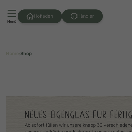
Händler
Hofladen
Home
Shop
NEUES EIGENGLAS FÜR FERTI
Ab sofort füllen wir unsere knapp 30 verschiedenen
unserer Hofküche produzieren, in unsere selbst en