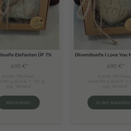
ölseife Elefanten ÜF 7%
Olivenölseife I Love You
*
*
6,90
€
6,90
€
Enthält 19% Mwst.
Enthält 19% Mwst
lt 80 g (
8,63
€
*/ 100 g)
Inhalt 80 g (
8,63
€
*/ 
zzgl.
Versand
zzgl.
Versand
Weiterlesen
In den Warenkor