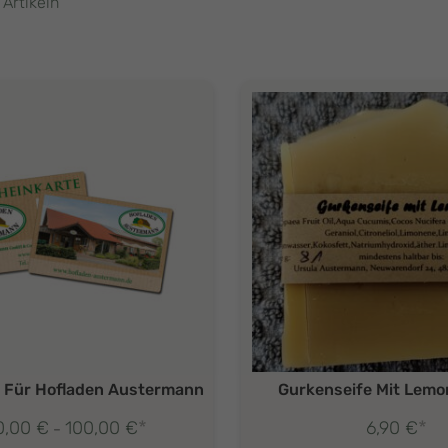
 Artikeln
 Für Hofladen Austermann
Gurkenseife Mit Lemo
*
*
0,00
€
100,00
€
6,90
€
Preisspanne:
–