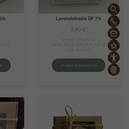
 5%
Lavendelseife ÜF 7%
*
6,90
€
.
Enthält 19% Mwst.
100 g)
Inhalt 100 g (
6,90
€
*/ 100 g)
zzgl.
Versand
b
In den Warenkorb