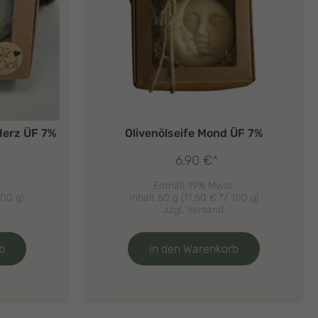
 Herz ÜF 7%
Olivenölseife Mond ÜF 7%
*
6,90
€
.
Enthält 19% Mwst.
100 g)
Inhalt 60 g (
11,50
€
*/ 100 g)
zzgl.
Versand
b
In den Warenkorb