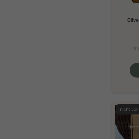
Oliv
Inha
nicht vor