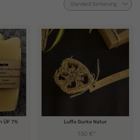
n ÜF 7%
Luffa Gurke Natur
*
1,50
€